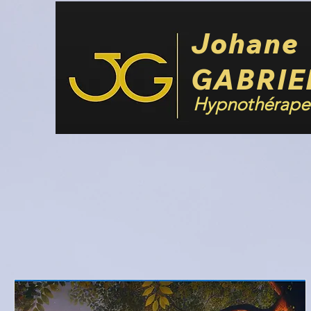
Johane
GABRIE
Hypnothérape