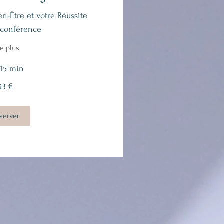
en-Être et votre Réussite
oconférence
re plus
 15 min
93 €
server