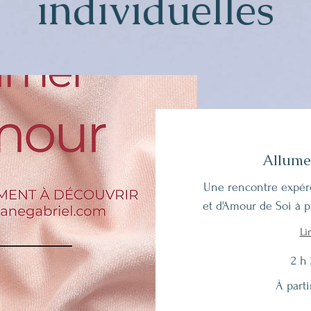
individuelles
Allume
Une rencontre expér
et d'Amour de Soi à p
Li
2 h
À
À part
partir
de
270
euros