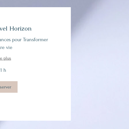
el Horizon
nces pour Transformer
tre vie
re plus
1 h
server