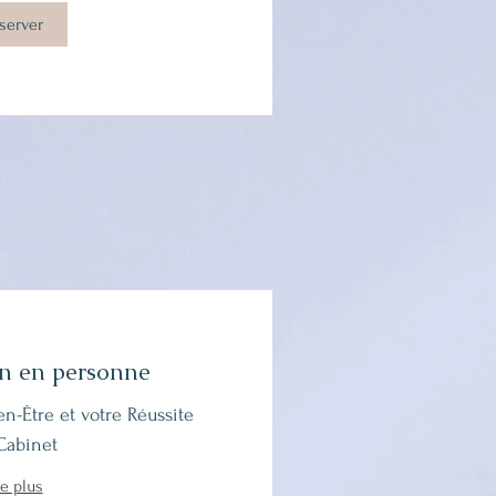
server
on en personne
en-Être et votre Réussite
Cabinet
re plus