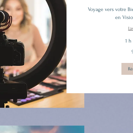
Voyage vers votre Bi
en Visi
Li
1 h
93
euros
Ré