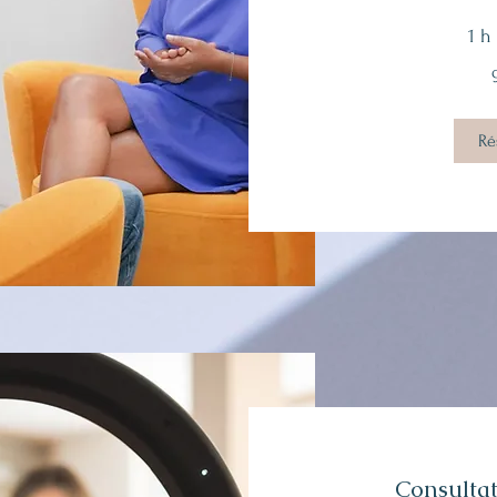
1 h
93
euros
Ré
Consultat