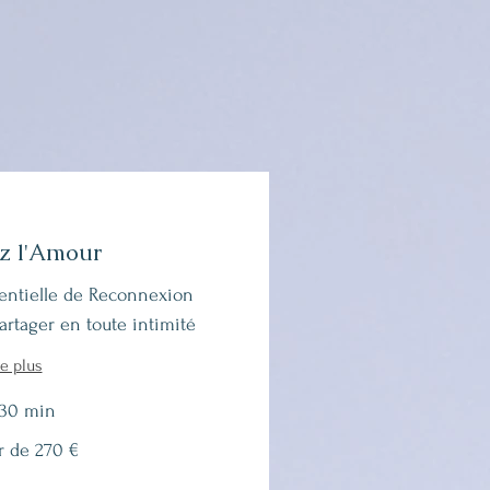
z l'Amour
entielle de Reconnexion
artager en toute intimité
re plus
 30 min
ir de 270 €