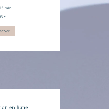
 15 min
93 €
server
ion en ligne