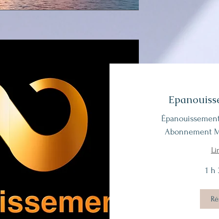
Epanouisse
Épanouissement P
Abonnement Me
Li
1 h
Ré