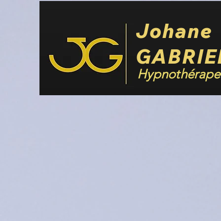
Johane
GABRIE
Hypnothérape