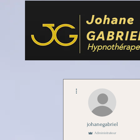
Johane
GABRIE
Hypnothérape
Plus d'actions
johanegabriel
Administrateur