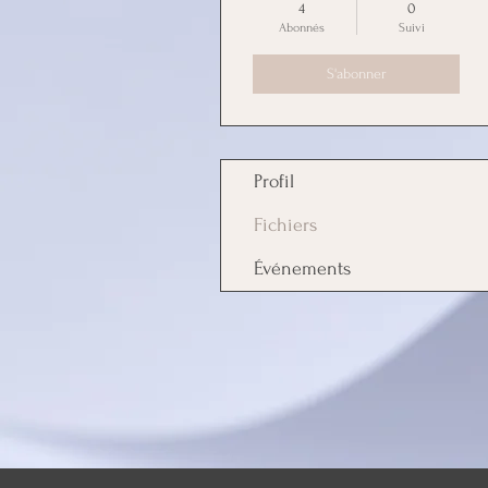
4
0
Abonnés
Suivi
S'abonner
Profil
Fichiers
Événements