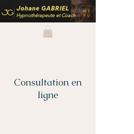
Johane GABRIEL
ME
Hypnothérapeute et Coach
NU
Consultation en
ligne