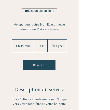
Disponible en ligne
Voyage vers votre Bien-Être et votre
Réussite en Visioconférence
93
euros
1 h 15 min
1
93 €
En ligne
1
5
m
i
Réserver
n
Description du service
Pour d'Infinies Transformations : Voyage
vers votre Bien-Être et votre Réussite